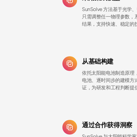
SunSolve 方法基于
只需调整任一物理参数，
结果，支持快速、稳定的
从基础构建
依托太阳能电池制造原理，S
电池、逐时间步的建模方
证，为研发和工程判断提
通过合作获得洞察
SunSolve 与太阳能