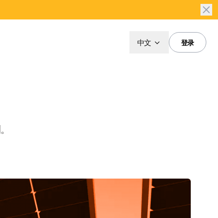
中文
登录
列。