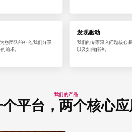
发现驱动
为您团队的补充,我们分享
我们的专家深入问题核心,揭
果的追求。
以及如何解决。
我们的产品
一个平台，两个核心应