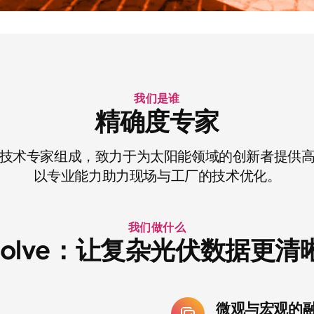
我们是谁
精确度专家
技术专家组成，致力于为太阳能领域的创新者提供
以专业能力助力现场与工厂的技术优化。
我们做什么
nSolve：让复杂光伏数据更清
微观与宏观的