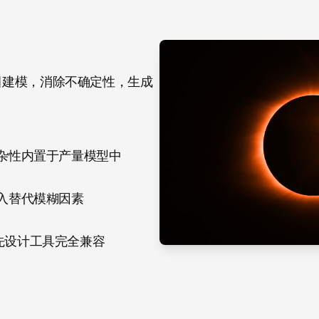
目建模，消除不确定性，生成
杂性内置于产量模型中
入替代模糊因素
他领先设计工具完全兼容