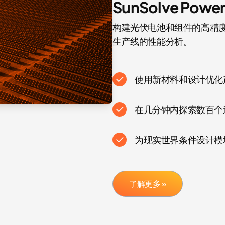
SunSolve Powe
构建光伏电池和组件的高精
生产线的性能分析。
使用新材料和设计优化
在几分钟内探索数百个
为现实世界条件设计模
了解更多 »