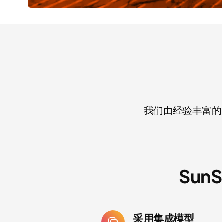
我们由经验丰富的
Su
采用集成模型