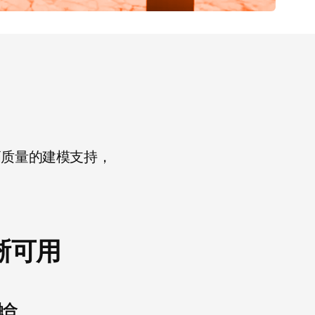
高质量的建模支持，
晰可用
融合