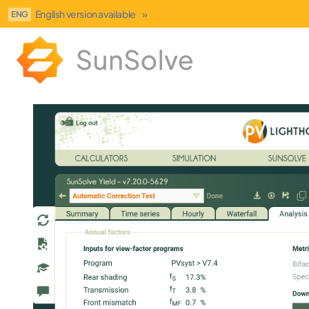
English version available
»
ENG