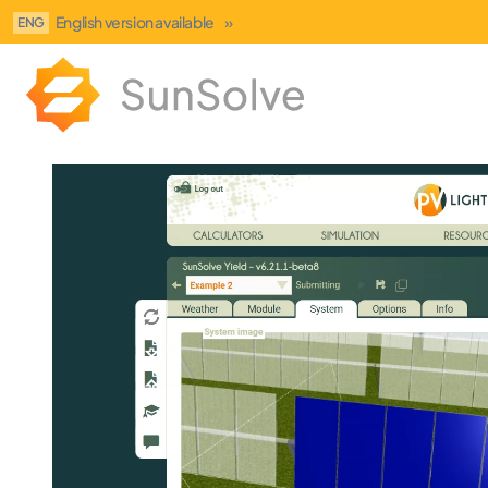
English version available
»
ENG